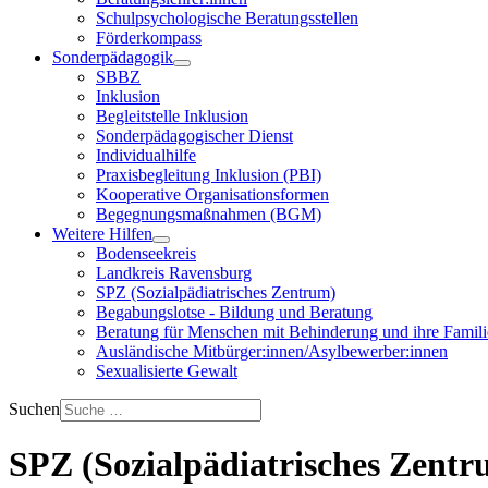
Schulpsychologische Beratungsstellen
Förderkompass
Sonderpädagogik
SBBZ
Inklusion
Begleitstelle Inklusion
Sonderpädagogischer Dienst
Individualhilfe
Praxisbegleitung Inklusion (PBI)
Kooperative Organisationsformen
Begegnungsmaßnahmen (BGM)
Weitere Hilfen
Bodenseekreis
Landkreis Ravensburg
SPZ (Sozialpädiatrisches Zentrum)
Begabungslotse - Bildung und Beratung
Beratung für Menschen mit Behinderung und ihre Famil
Ausländische Mitbürger:innen/Asylbewerber:innen
Sexualisierte Gewalt
Suchen
SPZ (Sozialpädiatrisches Zentr